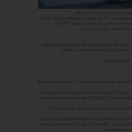
Hey my loves! Hope you had
I had very productive weekend as I managed
EVERY single piece of clothing I need
For once I am ahead of 
I got some flowers at the weekend as they m
When I saw how lovely my purple f
See you back h
Salut mes amours ! J'espère que vous avez pas
J'ai passé un week-end très productif étant 
besoin, dont celles de CHAQUE vêtement que 
Pour une fois que je suis en avance ave
Je me suis achetée des fleurs pendant le wee
fleurs violettes ! Et oui ! Bien sûr... Quand j
évidemment cho