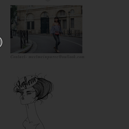
Contact- meetmeinparee@outlook.com