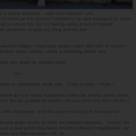
 a lovely weekend... such nice weather! yay.
 to shoot all the photos I needed to do and managed to shoot
ed to shoot too! So I'm feeling really proud of myself!
my deadlines in both my blog and my job!
ake me happy.. especially purple ones! and yes! of course...
lowers were I totally chose a matching dress! aha.
ere this week for another post!
xxx
sé un merveilleux week-end... Il fait si beau ! Youpi !
donné que j'ai réussi à prendre toutes les photos dont j'avais
je devais prendre en photo ! Je suis donc très fière de moi !
c mes échéances, à la fois pour mon blog et mon travail !
k-end étant donné qu'elles me rendent heureuse... Surtout les
'ai vu à quel point mes fleurs violettes étaient magnifiques, j'ai
isi une robe assortie ! Ah, ah.