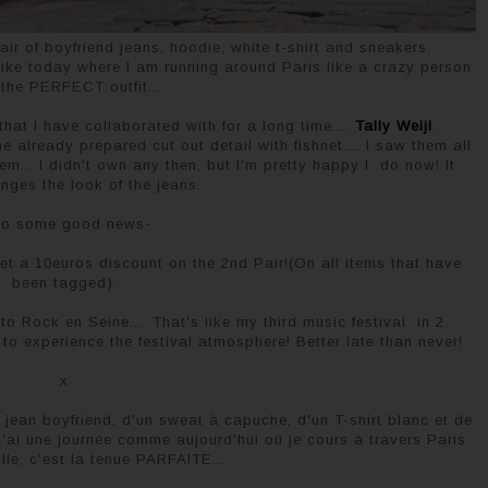
air of boyfriend jeans, hoodie, white t-shirt and sneakers.
 like today where I am running around Paris like a crazy person
s the PERFECT outfit...
hat I have collaborated with for a long time....
Tally Weijl
.
he already prepared cut out detail with fishnet.... I saw them all
... I didn't own any then, but I'm pretty happy I do now! It
anges the look of the jeans.
so some good news-
et a 10euros discount on the 2nd Pair!(On all items that have
been tagged).
to Rock en Seine.... That's like my third music festival in 2
et to experience the festival atmosphere! Better late than never!
x
jean boyfriend, d'un sweat à capuche, d'un T-shirt blanc et de
'ai une journée comme aujourd'hui où je cours à travers Paris
le, c'est la tenue PARFAITE...