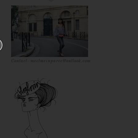
Contact- meetmeinparee@outlook.com