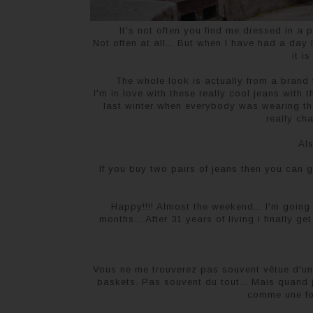
It's not often you find me dressed in a p
Not often at all... But when I have had a day
it i
The whole look is actually from a brand t
I'm in love with these really cool jeans with t
last winter when everybody was wearing them
really ch
Al
If you buy two pairs of jeans then you can g
Happy!!!! Almost the weekend... I'm going 
months....After 31 years of living I finally g
Vous ne me trouverez pas souvent vêtue d'un 
baskets. Pas souvent du tout... Mais quand j
comme une fol