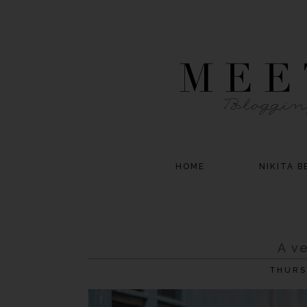
HOME
NIKITA B
A ve
THURS