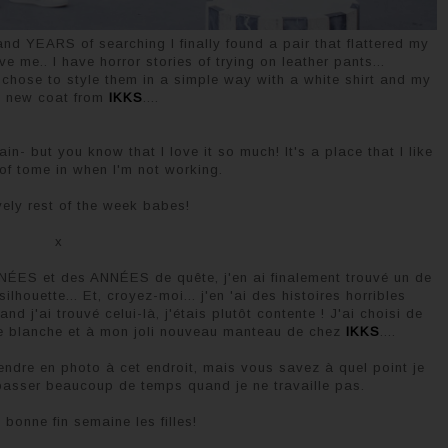
 and YEARS of searching I finally found a pair that flattered my
eve me.. I have horror stories of trying on leather pants...
 chose to style them in a simple way with a white shirt and my
y new coat from
IKKS
....
in- but you know that I love it so much! It's a place that I like
of tome in when I'm not working.
ely rest of the week babes!
x
NNÉES et des ANNÉES de quête, j'en ai finalement trouvé un de
silhouette... Et, croyez-moi... j'en 'ai des histoires horribles
d j'ai trouvé celui-là, j'étais plutôt contente ! J'ai choisi de
se blanche et à mon joli nouveau manteau de chez
IKKS
....
prendre en photo à cet endroit, mais vous savez à quel point je
e passer beaucoup de temps quand je ne travaille pas.
bonne fin semaine les filles!