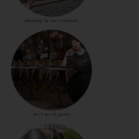
shooting in rue cremieux
meet me in paree