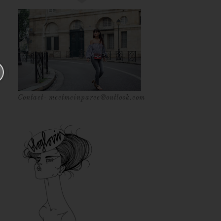
Contact- meetmeinparee@outlook.com