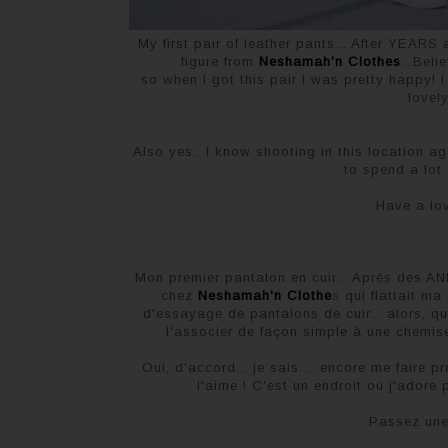
My first pair of leather pants... After YEARS
figure from
Neshamah'n Clothes
...Beli
so when I got this pair I was pretty happy! I
lovel
Also yes.. I know shooting in this location aga
to spend a lot 
Have a lov
Mon premier pantalon en cuir... Après des A
chez
Neshamah'n Clothe
s
qui flattait ma 
d'essayage de pantalons de cuir... alors, quan
l'associer de façon simple à une chemi
Oui, d'accord... je sais.... encore me faire 
l'aime ! C'est un endroit où j'ador
Passez une 