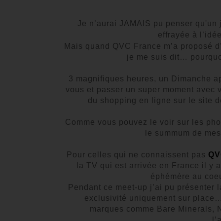
Je n’aurai JAMAIS pu penser qu'un jo
effrayée à l’id
Mais quand QVC France m’a proposé d’e
je me suis dit… pourquoi 
3 magnifiques heures, un Dimanche apr
vous et passer un super moment avec vo
du shopping en ligne sur le site 
Comme vous pouvez le voir sur les phot
le summum de mes 
Pour celles qui ne connaissent pas
QV
la TV qui est arrivée en France il y
éphémère au coeu
Pendant ce meet-up j’ai pu présenter
exclusivité uniquement sur place
marques comme Bare Minerals, Na
l’