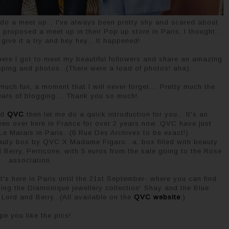
o a meet up... I've always been pretty shy and scared about
roposed a meet up in their Pop up store in Paris, I thought...
 give it a try and hey hey... It happened!
here I got to meet my beautiful followers and share an amazing
ping and photos...(There were a load of photos! aha).
ch fun, a moment that I will never forget.... Pretty much the
years of blogging.... Thank you so much!
nd
QVC
then let me do a quick introduction for you... It's an
en over here in France for over 2 years now. QVC have just
e Marais in Paris...(6 Rue Des Archives to be exact!)
eauty box by QVC X Madame Figaro.. a. box filled with beauty
l Berry, Perricone, with 5 euros from the sale going to the Rose
association.
's here in Paris until the 21st September- where you can find
uding the Diamonique jewellery collection' Shay and the Blue
Lord and Berry...(All available on the
QVC website
.)
pe you like the pics!