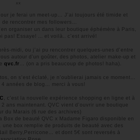
xx
ur je ferai un meet-up… J’ai toujours été timide et
ée de rencontrer mes followers…
n organiser un dans leur boutique éphémère à Paris,
pas! Essaye! ... et voilà.. c’est arrivé!
ès-midi, ou j’ai pu rencontrer quelques-unes d’entre
us autour d'un goûter, des photos, atelier make-up et
de
qvc.fr
… (on a pris beaucoup de photos! haha).
os, on s’est éclaté, je n’oublierai jamais ce moment…
4 années de blog… merci à vous!
C
, c’est la nouvelle expérience shopping en ligne et à
 a 2 ans maintenant. QVC vient d’ouvrir une boutique
r du Marais (6 rue des archives)
 la Box de beauté QVC x Madame Figaro disponible en
… une box remplie de produits de beauté avec des
il Berry,Perricone… et dont 5€ sont reversés à
association Rose.