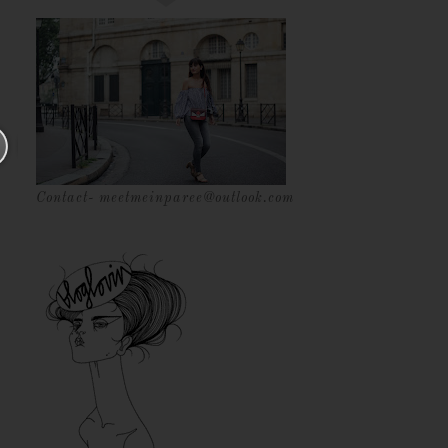
Contact- meetmeinparee@outlook.com