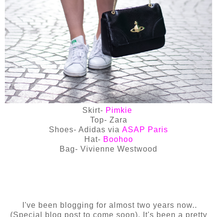
Skirt-
Pimkie
Top- Zara
Shoes- Adidas via
ASAP Paris
Hat-
Boohoo
Bag- Vivienne Westwood
Cela va faire maintenant à peu près deux ans que je blogue.. (Un article spécial sera
d'ailleurs publié très bientôt). Ça aura été deux années de ma vie plutôt cool. J'ai
appris tellement et rencontré tant de personnes adorables tout au long de mon
parcours
I've been blogging for almost two years now..
(Special blog post to come soon). It's been a pretty