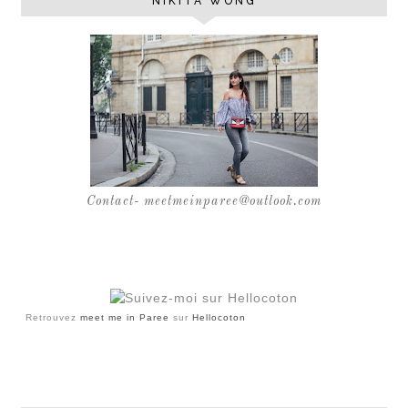
NIKITA WONG
Contact- meetmeinparee@outlook.com
Retrouvez
meet me in Paree
sur
Hellocoton