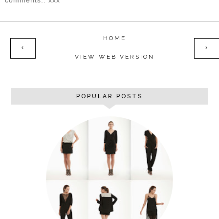
HOME
‹
›
VIEW WEB VERSION
POPULAR POSTS