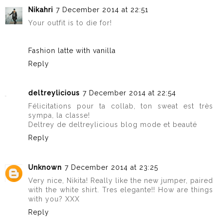
Nikahri
7 December 2014 at 22:51
Your outfit is to die for!
Fashion latte with vanilla
Reply
deltreylicious
7 December 2014 at 22:54
Félicitations pour ta collab, ton sweat est très
sympa, la classe!
Deltrey de deltreylicious blog mode et beauté
Reply
Unknown
7 December 2014 at 23:25
Very nice, Nikita! Really like the new jumper, paired
with the white shirt. Tres elegante!! How are things
with you? XXX
Reply