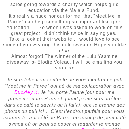
sales going towards a charity which helps girls
education via the Malala Fund.
It's really a huge honour for me that "Meet Me in
Paree" can help something so important like girls
education….. So when I was asked to work on this
great project I didn't think twice in saying yes.
Take a look at their website.. I would love to see
some of you wearing this cute sweater. Hope you like
it! xx
Almost forgot! The winner of the Lulu Yasmine
giveaway is- Elodie Voleau, I will be emailing you
soon! xx
Je suis tellement contente de vous montrer ce pull
“Meet me in Paree” qui né de ma collaboration avec
Buckley K
.
Je l’ai porté l’autre jour pour me
promener dans Paris et quand je me suis arrêtée
dans ce café je savais qu’il fallait que je prenne des
photos du pull ici… C’est l’endroit parfais pour vous
montrer le vrai côté de Paris.. beaucoup de petit café
sympa où on peut se poser et regarder le monde