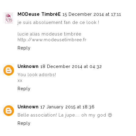
MODeuse TimbréE
15 December 2014 at 17:11
je suis absoluement fan de ce look !
lucie alias modeuse timbrée
http://www.modeusetimbree.fr
Reply
Unknown
18 December 2014 at 04:32
You look adorbs!
xx
Reply
Unknown
17 January 2015 at 18:36
Belle association! La jupe.... oh my god 😍
Reply