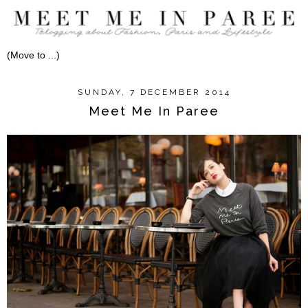
SUNDAY, 7 DECEMBER 2014
Meet Me In Paree