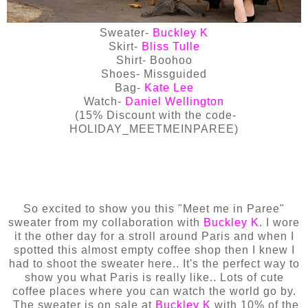
Sweater-
Buckley K
Skirt-
Bliss Tulle
Shirt- Boohoo
Shoes- Missguided
Bag-
Kate Lee
Watch-
Daniel Wellington
(15% Discount with the code-
HOLIDAY_MEETMEINPAREE)
Je suis tellement contente de vous montrer ce pull “Meet me in Paree” qui né de
ma collaboration avec Buckley K. Je l’ai porté l’autre jour pour me promener dans
Paris et quand je me suis arrêtée dans ce café je savais qu’il fallait que je prenne
des photos du pull ici…
So excited to show you this "Meet me in Paree"
sweater from my collaboration with
Buckley K
. I wore
it the other day for a stroll around Paris and when I
spotted this almost empty coffee shop then I knew I
had to shoot the sweater here.. It's the perfect way to
show you what Paris is really like.. Lots of cute
coffee places where you can watch the world go by.
The sweater is on sale at
Buckley K
with 10% of the