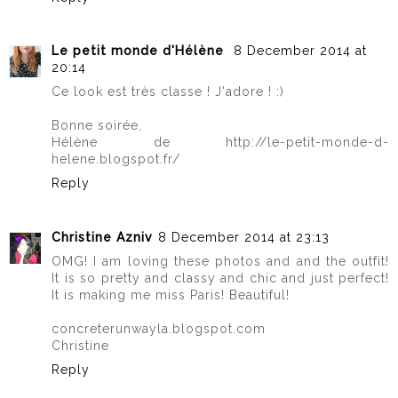
Le petit monde d'Hélène
8 December 2014 at
20:14
Ce look est très classe ! J'adore ! :)
Bonne soirée,
Hélène de http://le-petit-monde-d-
helene.blogspot.fr/
Reply
Christine Azniv
8 December 2014 at 23:13
OMG! I am loving these photos and and the outfit!
It is so pretty and classy and chic and just perfect!
It is making me miss Paris! Beautiful!
concreterunwayla.blogspot.com
Christine
Reply