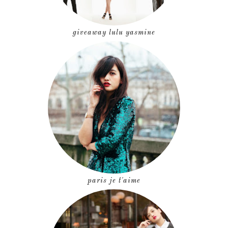
giveaway lulu yasmine
paris je t'aime