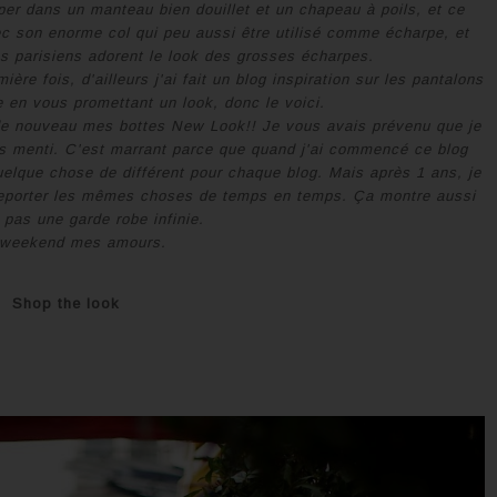
per dans un manteau bien douillet et un chapeau à poils, et ce
c son enorme col qui peu aussi être utilisé comme écharpe, et
es parisiens adorent le look des grosses écharpes.
ère fois, d'ailleurs j'ai fait un blog inspiration sur les pantalons
e en vous promettant un look, donc le voici.
de nouveau mes bottes New Look!! Je vous avais prévenu que je
pas menti. C'est marrant parce que quand j'ai commencé ce blog
 quelque chose de différent pour chaque blog. Mais après 1 ans, je
reporter les mêmes choses de temps en temps. Ça montre aussi
i pas une garde robe infinie.
weekend mes amours.
Shop the look