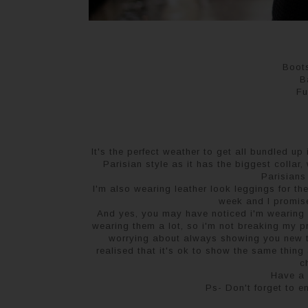
Boot
B
Fu
C'est la température parfaite pour s'envelopper dans un mante
avec son enorme col qui peu aussi être utilisé comme éch
It's the perfect weather to get all bundled up
Parisian style as it has the biggest collar
Parisians
I'm also wearing leather look leggings for the 
week and I promise
And yes, you may have noticed i'm wearing 
wearing them a lot, so i'm not breaking my pr
worrying about always showing you new th
realised that it's ok to show the same thing 
c
Have a 
Ps- Don't forget to 