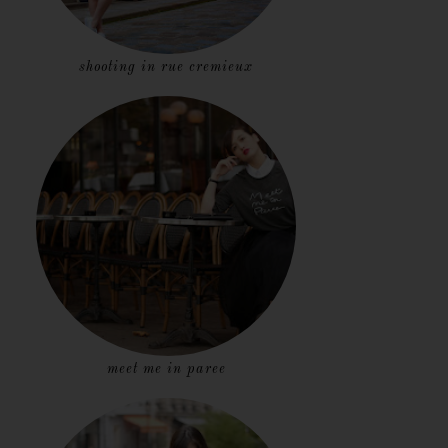
shooting in rue cremieux
meet me in paree