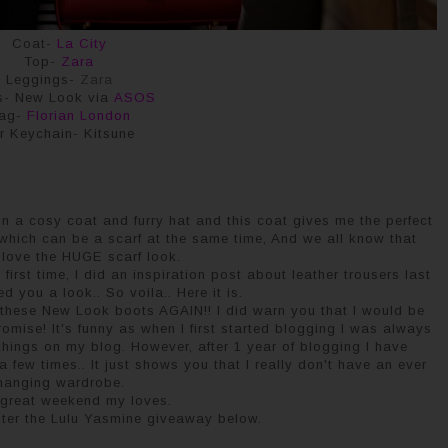
Coat-
La City
Top-
Zara
Leggings-
Zara
s- New Look via
ASOS
ag-
Florian London
r Keychain- Kitsune
au bien douillet et un chapeau à poils, et ce manteau me donne un style bien parisien
arpe, et nous savons bien à quel point les parisiens adorent le look des grosses
écharpes.
 in a cosy coat and furry hat and this coat gives me the perfect
, which can be a scarf at the same time, And we all know that
 love the HUGE scarf look.
first time, I did an inspiration post about leather trousers last
d you a look.. So voila.. Here it is.
these New Look boots AGAIN!! I did warn you that I would be
omise! It's funny as when I first started blogging I was always
ings on my blog. However, after 1 year of blogging I have
a few times.. It just shows you that I really don't have an ever
hanging wardrobe.
great weekend my loves.
enter the Lulu Yasmine giveaway below.