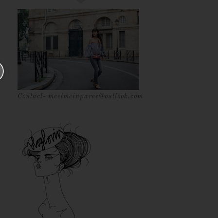
Contact- meetmeinparee@outlook.com