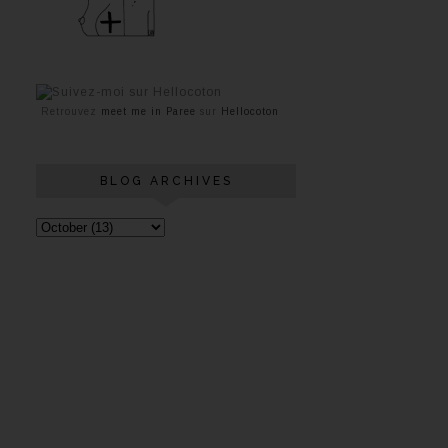
Retrouvez
meet me in Paree
sur
Hellocoton
BLOG ARCHIVES