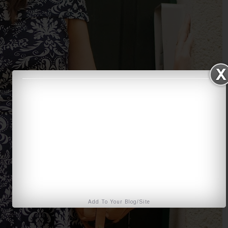
Add To Your Blog/Site